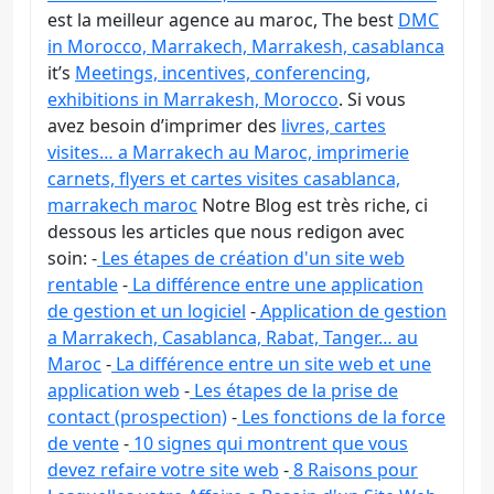
est la meilleur agence au maroc, The best
DMC
in Morocco, Marrakech, Marrakesh, casablanca
it’s
Meetings, incentives, conferencing,
exhibitions in Marrakesh, Morocco
. Si vous
avez besoin d’imprimer des
livres, cartes
visites… a Marrakech au Maroc, imprimerie
carnets, flyers et cartes visites casablanca,
marrakech maroc
Notre Blog est très riche, ci
dessous les articles que nous redigon avec
soin: -
Les étapes de création d'un site web
rentable
-
La différence entre une application
de gestion et un logiciel
-
Application de gestion
a Marrakech, Casablanca, Rabat, Tanger… au
Maroc
-
La différence entre un site web et une
application web
-
Les étapes de la prise de
contact (prospection)
-
Les fonctions de la force
de vente
-
10 signes qui montrent que vous
devez refaire votre site web
-
8 Raisons pour