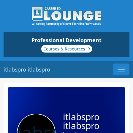
Professional Development
Courses & Resources
itlabspro itlabspro
itlabspro
itlabspro