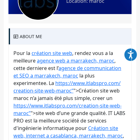
Location: maroc
ABOUT ME
Pour la
création site web
, rendez vous a la
meilleure
agence web a marrakech, maroc
,
cette derniere est l’
agence de communication
et SEO a marrakech, maroc
la plus
experimentee. La
https:/
/
www.itlabspro.com/
creation-site-web-maroc”
">Création site web
maroc n’a jamais été plus simple, creer un
https:/
/
www.itlabspro.com/
creation-site-web-
maroc”
">site web d’une grande qualité. IT LABS
PRO est la meilleure société de services
d'ingénierie informatique pour
Création site
web, internet a casablanca, marrakech, maroc
,