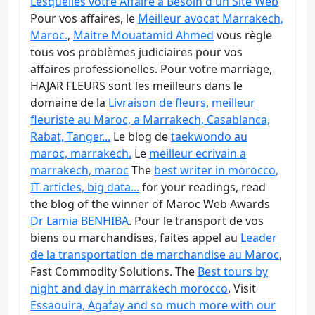
Lesquelles votre Affaire a Besoin d'un Site Web
Pour vos affaires, le
Meilleur avocat Marrakech,
Maroc.
,
Maitre Mouatamid Ahmed
vous règle
tous vos problèmes judiciaires pour vos
affaires professionelles. Pour votre marriage,
HAJAR FLEURS sont les meilleurs dans le
domaine de la
Livraison de fleurs, meilleur
fleuriste au Maroc, a Marrakech, Casablanca,
Rabat, Tanger...
Le blog de
taekwondo au
maroc, marrakech.
Le
meilleur ecrivain a
marrakech, maroc
The
best writer in morocco,
IT articles, big data...
for your readings, read
the blog of the winner of Maroc Web Awards
Dr Lamia BENHIBA
. Pour le transport de vos
biens ou marchandises, faites appel au
Leader
de la transportation de marchandise au Maroc
,
Fast Commodity Solutions. The
Best tours by
night and day in marrakech morocco
. Visit
Essaouira, Agafay and so much more with our